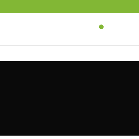
0
LOGIN / REGISTER
$
0.00
TÁCTENOS