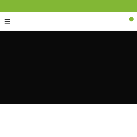
0
Promociones Casino
777