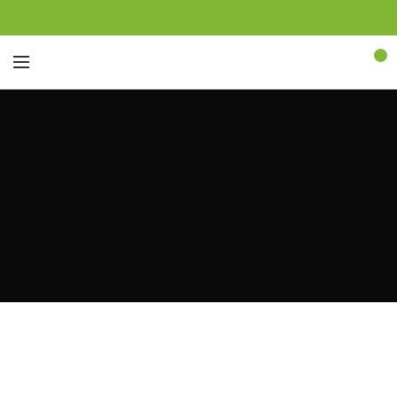
0
Ruleta En Casinos
Gratis