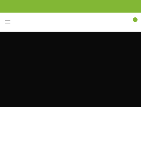
0
Casino Como Jugar