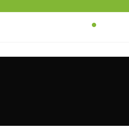
0
LOGIN / REGISTER
$
0.00
TÁCTENOS