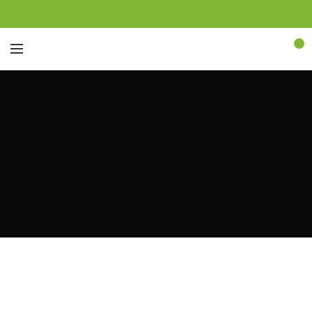
0
Como Jugar Al 3
Reyes Casino