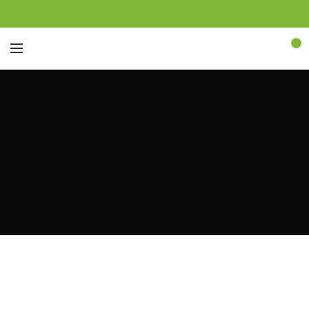
0
L Aliança Del
Poblenou Casino