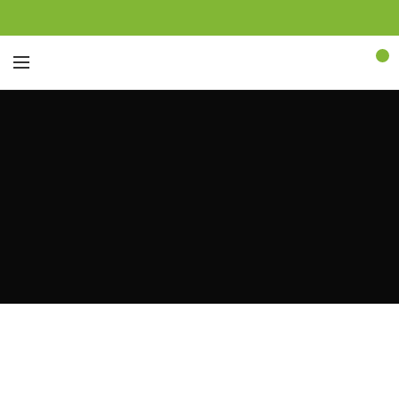
0
Mejores Slots Perú